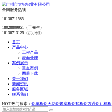
全国服务热线
18138711585
18028809951
（于先生）
18138713125
（洪小姐）
首页
产品中心
工程产品
表面处理
案例展示
重点案例
图册下载
关于我们
新闻资讯
服务区域
联系我们
HOT
热门搜索：
铝单板
铝天花
铝蜂窝板
铝扣板
铝方通
铝瓦楞板