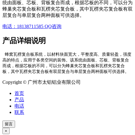
统由面板、芯板、背板复合而成，根据芯板的不同，可以分为
蜂巢夹芯复合板和瓦楞夹芯复合板，其中瓦楞夹芯复合板有双
层复合与单层复合两种面板可供选择。
电话：18138711585
QQ咨询
产品详细说明
蜂窝瓦楞复合板系统，以材料块面宽大，平整度高、质量轻盈，强度
高的特点，应用于各类空间的装饰。该系统由面板、芯板、背板复合
而成，根据芯板的不同，可以分为蜂巢夹芯复合板和瓦楞夹芯复合
板，其中瓦楞夹芯复合板有双层复合与单层复合两种面板可供选择。
Copyright © 广州市太铝铝业有限公司
首页
产品
电话
联系
留言
×