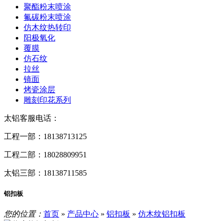
聚酯粉末喷涂
氟碳粉末喷涂
仿木纹热转印
阳极氧化
覆膜
仿石纹
拉丝
镜面
烤瓷涂层
雕刻印花系列
太铝客服电话：
工程一部：18138713125
工程二部：18028809951
太铝三部：18138711585
铝扣板
您的位置：
首页
»
产品中心
»
铝扣板
»
仿木纹铝扣板