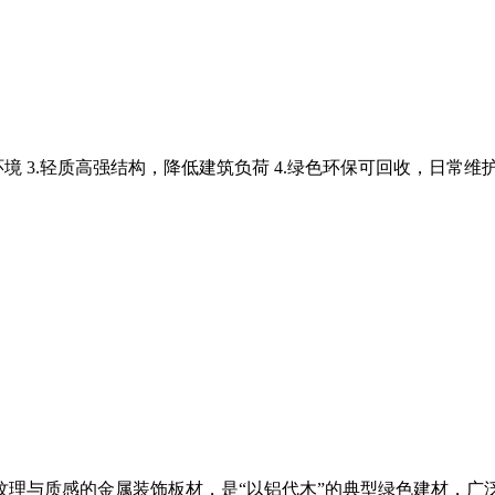
境 3.轻质高强结构，降低建筑负荷 4.绿色环保可回收，日常维护
纹理与质感的金属装饰板材，是“以铝代木”的典型绿色建材，广