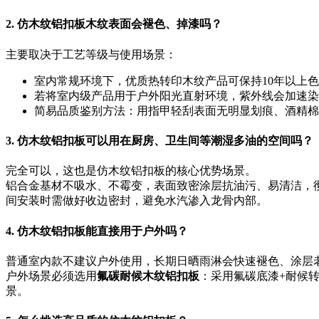
2. 仿木纹铝扣板木纹表面会褪色、掉漆吗？
主要取决于工艺等级与使用场景：
室内常规环境下，优质热转印木纹产品可保持10年以上
若将室内级产品用于户外阳光直射环境，紫外线会加速染料
简易品质鉴别方法：用指甲轻刮表面无明显划痕、酒精棉
3. 仿木纹铝扣板可以用在厨房、卫生间等潮湿多油的空间吗？
完全可以，这也是仿木纹铝扣板的核心优势场景。
铝合金基材不吸水、不霉变，表面致密涂层抗油污、易清洁，
间安装时需做好收边密封，避免水汽渗入龙骨内部。
4. 仿木纹铝扣板能直接用于户外吗？
普通室内款不建议户外使用，长期日晒雨淋会快速褪色、涂层
户外场景必须选用
氟碳耐候木纹铝扣板
：采用氟碳底漆+耐候
景。