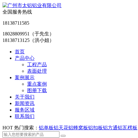
全国服务热线
18138711585
18028809951
（于先生）
18138713125
（洪小姐）
首页
产品中心
工程产品
表面处理
案例展示
重点案例
图册下载
关于我们
新闻资讯
服务区域
联系我们
HOT
热门搜索：
铝单板
铝天花
铝蜂窝板
铝扣板
铝方通
铝瓦楞板