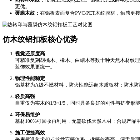
更优。
覆膜木纹
：在铝板表面复合PVC/PET木纹膜材，触
仿木纹铝扣板核心优势
视觉还原度高
可精准复刻胡桃木、橡木、白蜡木等数十种天然木材纹理
装饰效果更统一。
物理性能稳定
铝基材为A级不燃材料，防火性能远超木质板材；防水防
轻质高强
自重仅为实木的1/3~1/5，同时具备良好的刚性与抗
环保易维护
基材100%可回收再利用，无需砍伐天然木材；合规产
施工便捷高效
采用标准化卡扣式龙骨安装体系，拆装效率高，便于后期