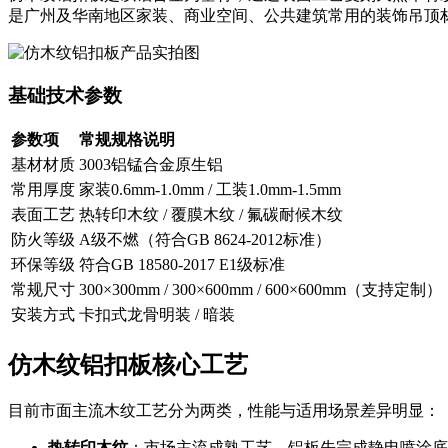
是广州及华南地区家装、商业空间、公共建筑常用的装饰吊顶
基础技术参数
参数项
常规规格说明
基材材质
3003铝锰合金原生铝
常用厚度
家装0.6mm-1.0mm / 工装1.0mm-1.5mm
表面工艺
热转印木纹 / 覆膜木纹 / 氟碳耐候木纹
防火等级
A级不燃（符合GB 8624-2012标准）
环保等级
符合GB 18580-2017 E1级标准
常规尺寸
300×300mm / 300×600mm / 600×600mm（支持定制）
安装方式
卡扣式龙骨明装 / 暗装
仿木纹铝扣板核心工艺
目前市面主流木纹工艺分为两类，性能与适用场景差异明显：
热转印木纹
：市场主流成熟工艺。铝板先完成静电喷涂底