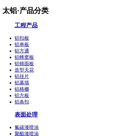
太铝·产品分类
工程产品
铝扣板
铝单板
铝方通
铝蜂窝板
铝镜面板
造型天花
铝挂片
铝幕墙
铝格栅
铝方板
铝条扣
表面处理
氟碳漆喷涂
聚酯漆喷涂