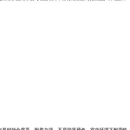
纹与基材融合度高、附着力强，不易脱落褪色，室内环境下耐用性