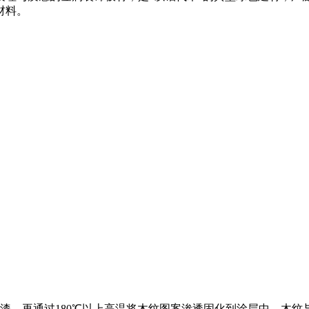
材料。
漆，再通过180℃以上高温将木纹图案渗透固化到涂层中，木