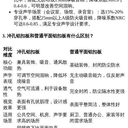
0.4-0.6，可明显改善空间混响。
专业声学场景（会议室、场馆、录音室）：选15%-20%
穿孔率，搭配25mm以上A级防火吸音棉，降噪系数NRC
可达0.6-0.85，满足专业声学设计要求。
3. 冲孔铝扣板和普通平面铝扣板有什么区别？
对比
冲孔铝扣板
普通平面铝扣板
维度
核心
兼具装饰、吸音、通风散
基础装饰、封闭防尘防水
功能
热
声学
可调节空间混响，降低环
无主动吸音能力，仅反射声
表现
境噪音
音
透气
空气可流通，利于设备散
完全封闭，防尘隔水性更强
性
热
视觉
表面有孔状肌理，设计感
表面平整简洁，整体性好
效果
更强
适用
公共空间、机房、声学要
厨卫、普通办公、家装等封
场景
求高的场所
闭需求场景
同规格下比平面款高