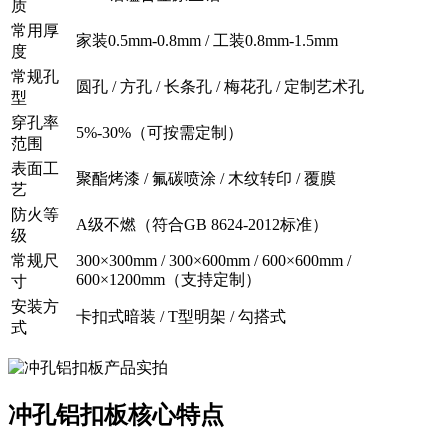
质
常用厚
家装0.5mm-0.8mm / 工装0.8mm-1.5mm
度
常规孔
圆孔 / 方孔 / 长条孔 / 梅花孔 / 定制艺术孔
型
穿孔率
5%-30%（可按需定制）
范围
表面工
聚酯烤漆 / 氟碳喷涂 / 木纹转印 / 覆膜
艺
防火等
A级不燃（符合GB 8624-2012标准）
级
常规尺
300×300mm / 300×600mm / 600×600mm /
600×1200mm（支持定制）
寸
安装方
卡扣式暗装 / T型明架 / 勾搭式
式
冲孔铝扣板核心特点