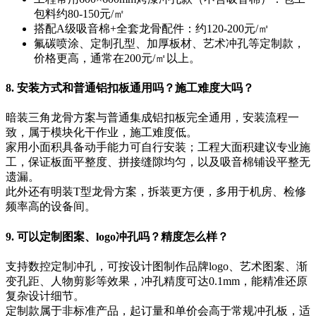
包料约80-150元/㎡
搭配A级吸音棉+全套龙骨配件：约120-200元/㎡
氟碳喷涂、定制孔型、加厚板材、艺术冲孔等定制款，
价格更高，通常在200元/㎡以上。
8. 安装方式和普通铝扣板通用吗？施工难度大吗？
暗装三角龙骨方案与普通集成铝扣板完全通用，安装流程一
致，属于模块化干作业，施工难度低。
家用小面积具备动手能力可自行安装；工程大面积建议专业施
工，保证板面平整度、拼接缝隙均匀，以及吸音棉铺设平整无
遗漏。
此外还有明装T型龙骨方案，拆装更方便，多用于机房、检修
频率高的设备间。
9. 可以定制图案、logo冲孔吗？精度怎么样？
支持数控定制冲孔，可按设计图制作品牌logo、艺术图案、渐
变孔距、人物剪影等效果，冲孔精度可达0.1mm，能精准还原
复杂设计细节。
定制款属于非标准产品，起订量和单价会高于常规冲孔板，适