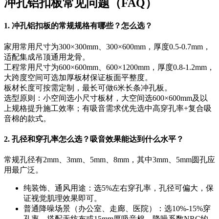
冲孔铝扣板常见问题（FAQ）
1. 冲孔铝扣板的常规规格有哪些？怎么选？
家用常用尺寸为300×300mm、300×600mm，厚度0.5-0.7mm，
适配集成吊顶通用龙骨。
工程常用尺寸为600×600mm、600×1200mm，厚度0.8-1.2mm，
大跨度空间可选加厚板材保证板面平整度。
板材长度可按需定制，最长可做6米长条冲孔板。
选型原则：小空间选小尺寸板材，大空间选600×600mm及以
上规格提升施工效率；有吸音需求优先选中高穿孔率+复合吸
音棉的款式。
2. 孔径和穿孔率怎么选？吸音效果能达到什么水平？
常规孔径有2mm、3mm、5mm、8mm，其中3mm、5mm圆孔应
用最广泛。
纯装饰、通风用途：选5%左右穿孔率，孔径可偏大，保
证视觉肌理效果即可。
普通降噪场景（办公室、走廊、医院）：选10%-15%穿
孔率，搭配无纺布或15mm厚吸音棉，降噪系数NRC约