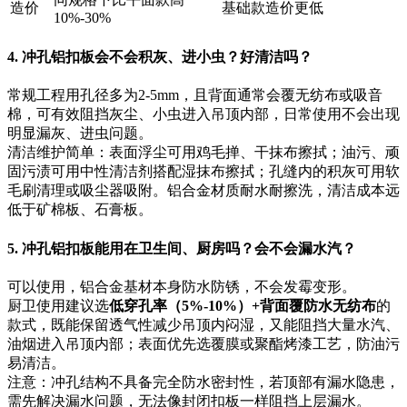
造价
基础款造价更低
10%-30%
4. 冲孔铝扣板会不会积灰、进小虫？好清洁吗？
常规工程用孔径多为2-5mm，且背面通常会覆无纺布或吸音
棉，可有效阻挡灰尘、小虫进入吊顶内部，日常使用不会出现
明显漏灰、进虫问题。
清洁维护简单：表面浮尘可用鸡毛掸、干抹布擦拭；油污、顽
固污渍可用中性清洁剂搭配湿抹布擦拭；孔缝内的积灰可用软
毛刷清理或吸尘器吸附。铝合金材质耐水耐擦洗，清洁成本远
低于矿棉板、石膏板。
5. 冲孔铝扣板能用在卫生间、厨房吗？会不会漏水汽？
可以使用，铝合金基材本身防水防锈，不会发霉变形。
厨卫使用建议选
低穿孔率（5%-10%）+背面覆防水无纺布
的
款式，既能保留透气性减少吊顶内闷湿，又能阻挡大量水汽、
油烟进入吊顶内部；表面优先选覆膜或聚酯烤漆工艺，防油污
易清洁。
注意：冲孔结构不具备完全防水密封性，若顶部有漏水隐患，
需先解决漏水问题，无法像封闭扣板一样阻挡上层漏水。